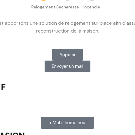
Relogement
Secheresse
Incendie
apportons une solution de relogement sur place afin d'assure
reconstruction de la maison.
Appeler
Envoyer un mail
UF
Mobil home neuf