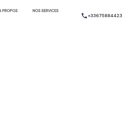
A PROPOS
NOS SERVICES
+33675884423
 homes